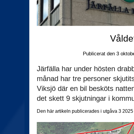
Våldet
Publicerat den
3 oktob
Järfälla har under hösten drab
månad har tre personer skjutits
Viksjö där en bil besköts natten
det skett 9 skjutningar i komm
Den här artikeln publicerades i utgåva 3 202