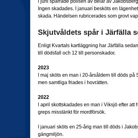
I juni spärrade polisen av delar av Jakobsberg 
Ingen skadades. I januari besköts en lägenhets
skada. Händelsen rubricerades som grovt vapen
Skjutvåldets spår i Järfälla 
Enligt Kvartals kartläggning har Järfälla sedan
till dödsfall och 12 till personskador.
2023
I maj sköts en man i 20-årsåldern till döds p
men samtliga friades i hovrätten.
2022
I april skottskadades en man i Viksjö efter att
greps misstänkt för mordförsök.
I januari sköts en 25-årig man till döds i Jak
gängmiljön.