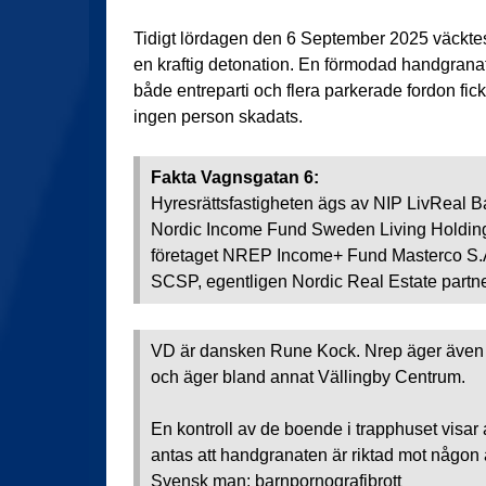
Tidigt lördagen den 6 September 2025 väckte
en kraftig detonation. En förmodad handgranat 
både entreparti och flera parkerade fordon fick
ingen person skadats.
Fakta Vagnsgatan 6:
Hyresrättsfastigheten ägs av NIP LivReal Ba
Nordic Income Fund Sweden Living Holding
företaget NREP Income+ Fund Masterco S.
SCSP, egentligen Nordic Real Estate part
VD är dansken Rune Kock. Nrep äger även e
och äger bland annat Vällingby Centrum.
En kontroll av de boende i trapphuset visar a
antas att handgranaten är riktad mot någon
Svensk man: barnpornografibrott