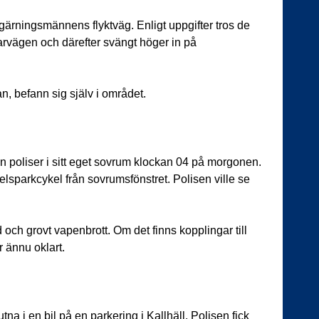
 gärningsmännens flyktväg. Enligt uppgifter tros de
arvägen och därefter svängt höger in på
n, befann sig själv i området.
 in poliser i sitt eget sovrum klockan 04 på morgonen.
elsparkcykel från sovrumsfönstret. Polisen ville se
 och grovt vapenbrott. Om det finns kopplingar till
r ännu oklart.
na i en bil på en parkering i Kallhäll. Polisen fick