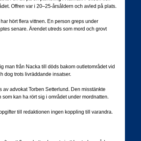
ådet. Offren var i 20–25-årsåldern och avled på plats.
har hört flera vittnen. En person greps under
ptes senare. Ärendet utreds som mord och grovt
rig man från Nacka till döds bakom outletområdet vid
h dog trots livräddande insatser.
s av advokat Torben Setterlund. Den misstänkte
en som kan ha rört sig i området under mordnatten.
gifter till redaktionen ingen koppling till varandra.