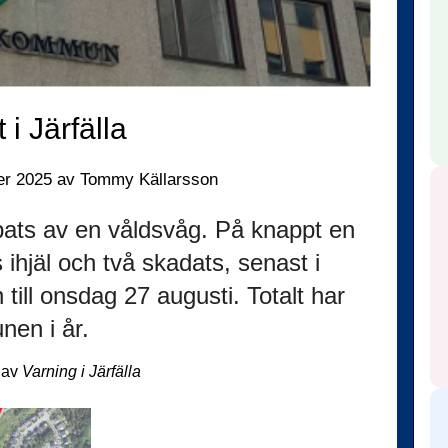
 i Järfälla
er 2025
av
Tommy Källarsson
bats av en våldsvåg. På knappt en
 ihjäl och två skadats, senast i
 till onsdag 27 augusti. Totalt har
unen i år.
5 av
Varning i Järfälla