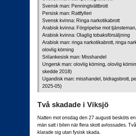
Svensk man: Penningtvättbrott
Persisk man: Rattfylleri
Svensk kvinna: Ringa narkotikabrott
Arabisk kvinna: Förgripelse mot tjänsteman
Arabisk kvinna: Olaglig tobaksförsäljning
Arabisk man: ringa narkotikabrott, ringa narko
olovlig körning
Srilankesisk man: Misshandel
Ungersk man: olovlig körning, olovlig körnin
skedde 2018)
Ugandisk man: misshandel, bidragsbrott, pen
2025-05)
Två skadade i Viksjö
Natten mot onsdag den 27 augusti besköts en 
män satt i bilen när flera skott avlossades. T
klarade sig utan fysisk skada.