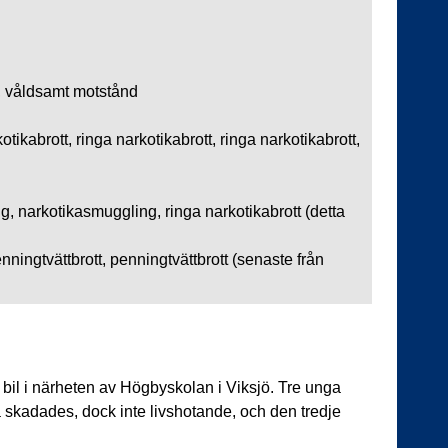
, våldsamt motstånd
tikabrott, ringa narkotikabrott, ringa narkotikabrott,
g, narkotikasmuggling, ringa narkotikabrott (detta
ningtvättbrott, penningtvättbrott (senaste från
bil i närheten av Högbyskolan i Viksjö. Tre unga
vå skadades, dock inte livshotande, och den tredje