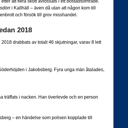
efter att flera skott avlossats i ett bostadsområde.
dörr i Kallhäll – även då utan att någon kom till
brott och försök till grov misshandel.
sedan 2018
 2018 drabbats av totalt 46 skjutningar, varav 8 lett
å Söderhöjden i Jakobsberg. Fyra unga män åtalades,
 ha träffats i nacken. Han överlevde och en person
obsberg – en händelse som polisen kopplade till