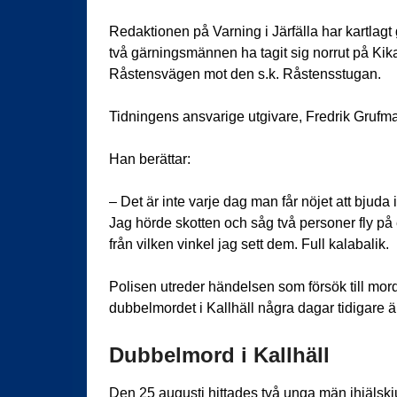
Redaktionen på Varning i Järfälla har kartlagt
två gärningsmännen ha tagit sig norrut på Kik
Råstensvägen mot den s.k. Råstensstugan.
Tidningens ansvarige utgivare, Fredrik Grufma
Han berättar:
– Det är inte varje dag man får nöjet att bjuda
Jag hörde skotten och såg två personer fly på 
från vilken vinkel jag sett dem. Full kalabalik.
Polisen utreder händelsen som försök till mord
dubbelmordet i Kallhäll några dagar tidigare ä
Dubbelmord i Kallhäll
Den 25 augusti hittades två unga män ihjälskjut