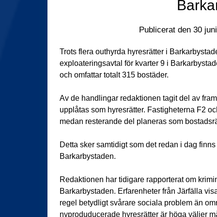
Barka
Publicerat den
30 jun
Trots flera outhyrda hyresrätter i Barkarbysta
exploateringsavtal för kvarter 9 i Barkarbyst
och omfattar totalt 315 bostäder.
Av de handlingar redaktionen tagit del av fram
upplåtas som hyresrätter. Fastigheterna F2 oc
medan resterande del planeras som bostadsrät
Detta sker samtidigt som det redan i dag finns e
Barkarbystaden.
Redaktionen har tidigare rapporterat om krimin
Barkarbystaden. Erfarenheter från Järfälla vi
regel betydligt svårare sociala problem än o
nyproduducerade hyresrätter är höga väljer må