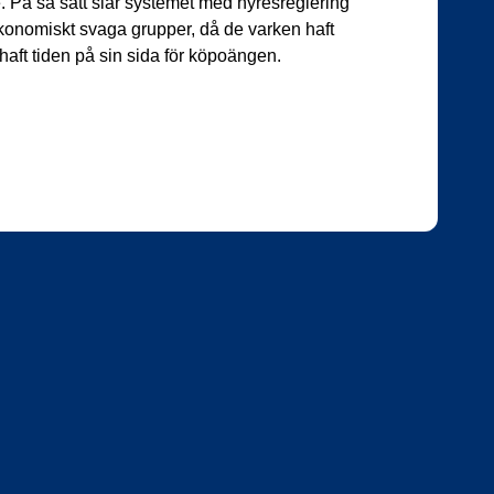
e. På så sätt slår systemet med hyresreglering
konomiskt svaga grupper, då de varken haft
 haft tiden på sin sida för köpoängen.