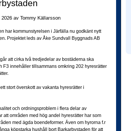
rbystaden
i 2026
av
Tommy Källarsson
den har kommunstyrelsen i Järfälla nu godkänt nytt
aden. Projektet leds av Åke Sundvall Byggnads AB
går att cirka två tredjedelar av bostäderna ska
h F3 innehåller tillsammans omkring 202 hyresrätter
ter.
tt stort överskott av vakanta hyresrätter i
alitet och ordningsproblem i flera delar av
sar att områden med hög andel hyresrätter har som
mråden med ägda boendeformer. Även om hyrorna f.r
nga köpstarka hushåll bort Barkarbystaden för att