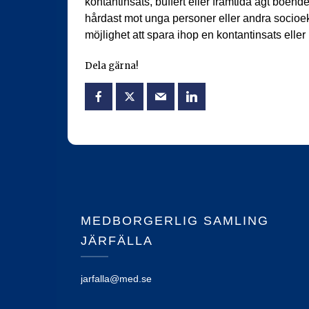
kontantinsats, buffert eller framtida ägt boend
hårdast mot unga personer eller andra socioe
möjlighet att spara ihop en kontantinsats eller
Dela gärna!
MEDBORGERLIG SAMLING
JÄRFÄLLA
jarfalla@med.se