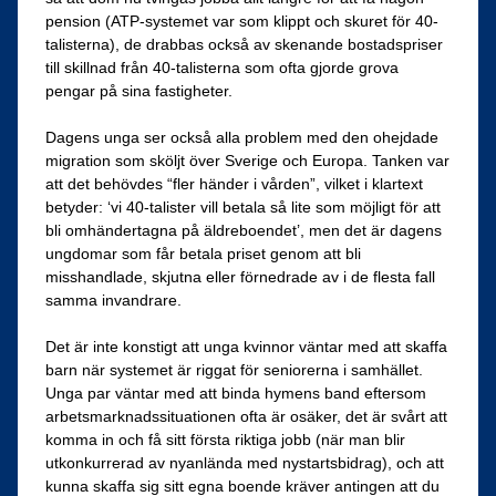
pension (ATP-systemet var som klippt och skuret för 40-
talisterna), de drabbas också av skenande bostadspriser
till skillnad från 40-talisterna som ofta gjorde grova
pengar på sina fastigheter.
Dagens unga ser också alla problem med den ohejdade
migration som sköljt över Sverige och Europa. Tanken var
att det behövdes “fler händer i vården”, vilket i klartext
betyder: ‘vi 40-talister vill betala så lite som möjligt för att
bli omhändertagna på äldreboendet’, men det är dagens
ungdomar som får betala priset genom att bli
misshandlade, skjutna eller förnedrade av i de flesta fall
samma invandrare.
Det är inte konstigt att unga kvinnor väntar med att skaffa
barn när systemet är riggat för seniorerna i samhället.
Unga par väntar med att binda hymens band eftersom
arbetsmarknadssituationen ofta är osäker, det är svårt att
komma in och få sitt första riktiga jobb (när man blir
utkonkurrerad av nyanlända med nystartsbidrag), och att
kunna skaffa sig sitt egna boende kräver antingen att du