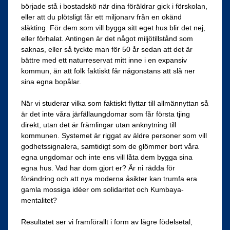
började stå i bostadskö när dina föräldrar gick i förskolan,
eller att du plötsligt får ett miljonarv från en okänd
släkting. För dem som vill bygga sitt eget hus blir det nej,
eller förhalat. Antingen är det något miljötillstånd som
saknas, eller så tyckte man för 50 år sedan att det är
bättre med ett naturreservat mitt inne i en expansiv
kommun, än att folk faktiskt får någonstans att slå ner
sina egna bopålar.
När vi studerar vilka som faktiskt flyttar till allmännyttan så
är det inte våra järfällaungdomar som får första tjing
direkt, utan det är främlingar utan anknytning till
kommunen. Systemet är riggat av äldre personer som vill
godhetssignalera, samtidigt som de glömmer bort våra
egna ungdomar och inte ens vill låta dem bygga sina
egna hus. Vad har dom gjort er? Är ni rädda för
förändring och att nya moderna åsikter kan trumfa era
gamla mossiga idéer om solidaritet och Kumbaya-
mentalitet?
Resultatet ser vi framförallt i form av lägre födelsetal,