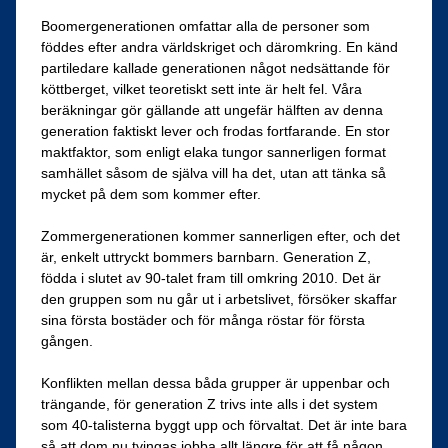
Boomergenerationen omfattar alla de personer som
föddes efter andra världskriget och däromkring. En känd
partiledare kallade generationen något nedsättande för
köttberget, vilket teoretiskt sett inte är helt fel. Våra
beräkningar gör gällande att ungefär hälften av denna
generation faktiskt lever och frodas fortfarande. En stor
maktfaktor, som enligt elaka tungor sannerligen format
samhället såsom de själva vill ha det, utan att tänka så
mycket på dem som kommer efter.
Zommergenerationen kommer sannerligen efter, och det
är, enkelt uttryckt bommers barnbarn. Generation Z,
födda i slutet av 90-talet fram till omkring 2010. Det är
den gruppen som nu går ut i arbetslivet, försöker skaffar
sina första bostäder och för många röstar för första
gången.
Konflikten mellan dessa båda grupper är uppenbar och
trängande, för generation Z trivs inte alls i det system
som 40-talisterna byggt upp och förvaltat. Det är inte bara
så att dom nu tvingas jobba allt längre för att få någon