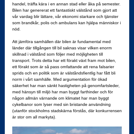
handel, träffa kära i en annan stad eller åka på semester.
Bilen har genererat ett fantastiskt välstånd som gjort att
vår vardag blir lättare, vår ekonomi starkare och tjänster
som brandkår, polis och ambulans kan hjälpa människor i
nöd.
Att jämföra samhällen där bilen är fundamental med
länder där tillgången till bil saknas visar vilken enorm
skillnad i välstånd som följer med möjligheten till
transport. Trots detta har ett förakt växt fram mot bilen,
ett förakt som är så pass omfattande att rena falsarier
sprids och en politik som är välståndsfientlig har fått bli
norm i vårt samhälle. Med argumentation för ökad
säkerhet har man sänkt hastigheten på genomfartsleder,
med hänsyn till miljö har man byggt farthinder och för
någon allmän värnande om klimatet har man byggt
cykelbanor som lyser med sin bristande användning
(utanför stockholms stadskärna förstås, där konkurrensen
är stor om all markyta).