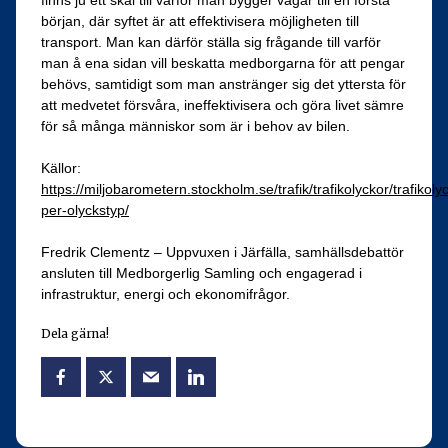
finns ju ett skäl till varför man bygger vägar till en första
början, där syftet är att effektivisera möjligheten till
transport. Man kan därför ställa sig frågande till varför
man å ena sidan vill beskatta medborgarna för att pengar
behövs, samtidigt som man anstränger sig det yttersta för
att medvetet försvåra, ineffektivisera och göra livet sämre
för så många människor som är i behov av bilen.
Källor:
https://miljobarometern.stockholm.se/trafik/trafikolyckor/trafikoly
per-olyckstyp/
Fredrik Clementz – Uppvuxen i Järfälla, samhällsdebattör
ansluten till Medborgerlig Samling och engagerad i
infrastruktur, energi och ekonomifrågor.
Dela gärna!