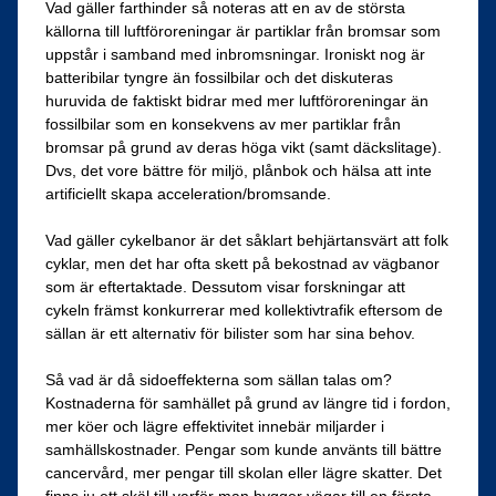
Vad gäller farthinder så noteras att en av de största
källorna till luftföroreningar är partiklar från bromsar som
uppstår i samband med inbromsningar. Ironiskt nog är
batteribilar tyngre än fossilbilar och det diskuteras
huruvida de faktiskt bidrar med mer luftföroreningar än
fossilbilar som en konsekvens av mer partiklar från
bromsar på grund av deras höga vikt (samt däckslitage).
Dvs, det vore bättre för miljö, plånbok och hälsa att inte
artificiellt skapa acceleration/bromsande.
Vad gäller cykelbanor är det såklart behjärtansvärt att folk
cyklar, men det har ofta skett på bekostnad av vägbanor
som är eftertaktade. Dessutom visar forskningar att
cykeln främst konkurrerar med kollektivtrafik eftersom de
sällan är ett alternativ för bilister som har sina behov.
Så vad är då sidoeffekterna som sällan talas om?
Kostnaderna för samhället på grund av längre tid i fordon,
mer köer och lägre effektivitet innebär miljarder i
samhällskostnader. Pengar som kunde använts till bättre
cancervård, mer pengar till skolan eller lägre skatter. Det