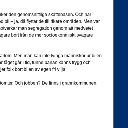
nker den genomsnittliga skattebasen. Och när
bil – ja, då flyttar de till rikare områden. Men var
 motverkar man segregation genom att medvetet
gare bort från de mer socioekonmiskt svagare
 tvärtom. Men man kan inte tvinga människor ur bilen
är tåget går i tid, tunnelbanan känns trygg och
r folk bort bilen av egen fri vilja.
ritomter. Och jobben? De finns i grannkommunen.