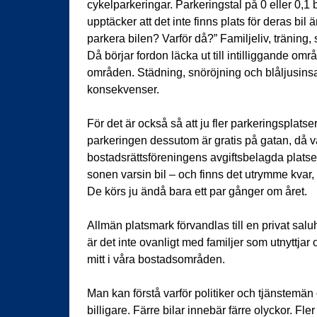
cykelparkeringar. Parkeringstal på 0 eller 0,1 
upptäcker att det inte finns plats för deras bil
parkera bilen? Varför då?” Familjeliv, träning, s
Då börjar fordon läcka ut till intilliggande omr
områden. Städning, snöröjning och blåljusins
konsekvenser.
För det är också så att ju fler parkeringsplatser
parkeringen dessutom är gratis på gatan, då v
bostadsrättsföreningens avgiftsbelagda plats
sonen varsin bil – och finns det utrymme kvar, 
De körs ju ändå bara ett par gånger om året.
Allmän platsmark förvandlas till en privat salu
är det inte ovanligt med familjer som utnyttjar
mitt i våra bostadsområden.
Man kan förstå varför politiker och tjänstemän 
billigare. Färre bilar innebär färre olyckor. F