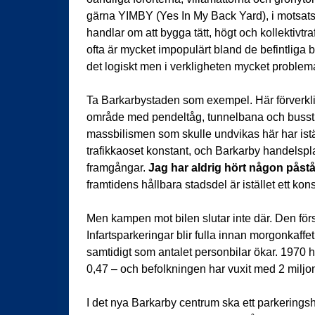
gärna YIMBY (Yes In My Back Yard), i motsats
handlar om att bygga tätt, högt och kollektivtra
ofta är mycket impopulärt bland de befintliga 
det logiskt men i verkligheten mycket problema
Ta Barkarbystaden som exempel. Här förverklig
område med pendeltåg, tunnelbana och busstrafi
massbilismen som skulle undvikas här har iställ
trafikkaoset konstant, och Barkarby handelspla
framgångar.
Jag har aldrig hört någon påstå a
framtidens hållbara stadsdel är istället ett kons
Men kampen mot bilen slutar inte där. Den för
Infartsparkeringar blir fulla innan morgonkaffe
samtidigt som antalet personbilar ökar. 1970 ha
0,47 – och befolkningen har vuxit med 2 miljo
I det nya Barkarby centrum ska ett parkeringsh