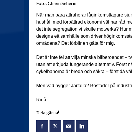
Foto: Chiem Seherin
När man bara attraherar låginkomsttagare sju
hushåll med förbättrad ekonomi väl har råd med 
det inte segregation vi skulle motverka? Hur
designa ett samhälle som driver höginkomssta
områdena? Det förblir en gåta för mig.
Det är inte fel att vilja minska bilberoendet –
utan att erbjuda fungerande alternativ. Först n
cykelbanorna är breda och säkra – först då välje
Men vad bygger Järfälla? Bostäder på indust
Ridå.
Dela gärna!