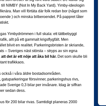
 till NIMBY (Not In My Back Yard). Yimby-ideologin
fiknära. Man vill förtäta där folk redan bor (något som
boende ) och minska bilberoendet. På pappret låter
tiskt.
as Yimbydrömmen i full skala: ett tättbebyggt
k, allt på ett gammalt krigsflygfält. Men
et blivit en realitet. Parkeringsbristen är skriande,
ts – Sveriges näst största – stryps av sin egna
tt det är ett nöje att åka bil här.
Det som skulle bli
tant trafikkaos.
s också i våra äldre bostadsområden.
t, gatuparkeringar försvinner, parkeringshus rivs,
de Sverige 0,3 bilar per invånare. Idag är siffran
ner sedan dess.
us för 200 bilar rivas. Samtidigt planeras 2000