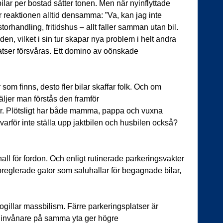
bilar per bostad sätter tonen. Men när nyinflyttade
 är reaktionen alltid densamma: ”Va, kan jag inte
torhandling, fritidshus – allt faller samman utan bil.
åden, vilket i sin tur skapar nya problem i helt andra
atser försvåras. Ett domino av oönskade
 som finns, desto fler bilar skaffar folk. Och om
äljer man förstås den framför
er. Plötsligt har både mamma, pappa och vuxna
varför inte ställa upp jaktbilen och husbilen också?
hall för fordon. Och enligt rutinerade parkeringsvakter
 oreglerade gator som saluhallar för begagnade bilar,
ogillar massbilism. Färre parkeringsplatser är
ler invånare på samma yta ger högre