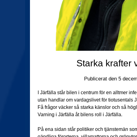
Starka krafter 
Publicerat den
5 decem
I Järfälla står bilen i centrum för en alltmer inf
utan handlar om vardagslivet för tiotusentals 
Få frågor väcker så starka känslor och så hög
Varning i Järfälla åt bilens roll i Järfälla.
På ena sidan står politiker och tjänstemän so
oändliga förorterna, villamattorna och grönytor