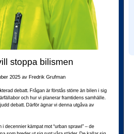
vill stoppa bilismen
ber 2025
av
Fredrik Grufman
ekterad debatt. Frågan är förstås större än bilen i sig
Järfällabor och hur vi planerar framtidens samhälle.
ljudd debatt. Därför ägnar vi denna utgåva av
m i decennier kämpat mot “urban sprawl” – de
na som breder ut sig runt våra städer. De kallar sig